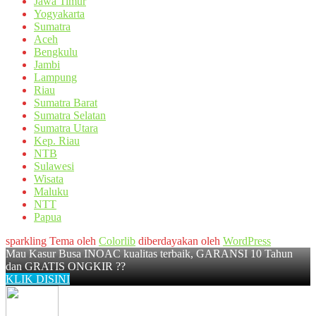
Jawa Timur
Yogyakarta
Sumatra
Aceh
Bengkulu
Jambi
Lampung
Riau
Sumatra Barat
Sumatra Selatan
Sumatra Utara
Kep. Riau
NTB
Sulawesi
Wisata
Maluku
NTT
Papua
sparkling Tema oleh
Colorlib
diberdayakan oleh
WordPress
Mau Kasur Busa INOAC kualitas terbaik, GARANSI 10 Tahun
dan GRATIS ONGKIR ??
KLIK DISINI