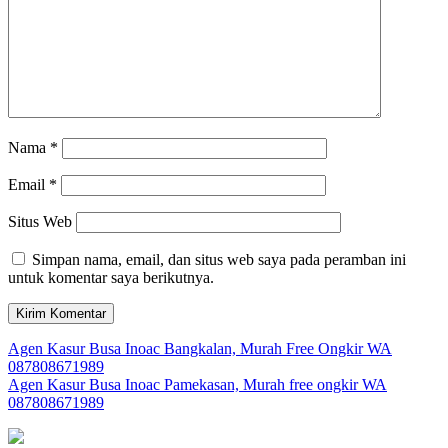
Nama
*
Email
*
Situs Web
Simpan nama, email, dan situs web saya pada peramban ini
untuk komentar saya berikutnya.
Navigasi
Agen Kasur Busa Inoac Bangkalan, Murah Free Ongkir WA
087808671989
pos
Agen Kasur Busa Inoac Pamekasan, Murah free ongkir WA
087808671989