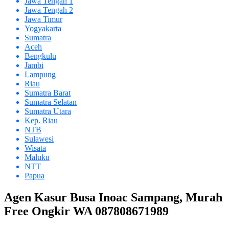
Jawa Tengah 1
Jawa Tengah 2
Jawa Timur
Yogyakarta
Sumatra
Aceh
Bengkulu
Jambi
Lampung
Riau
Sumatra Barat
Sumatra Selatan
Sumatra Utara
Kep. Riau
NTB
Sulawesi
Wisata
Maluku
NTT
Papua
Agen Kasur Busa Inoac Sampang, Murah
Free Ongkir WA 087808671989