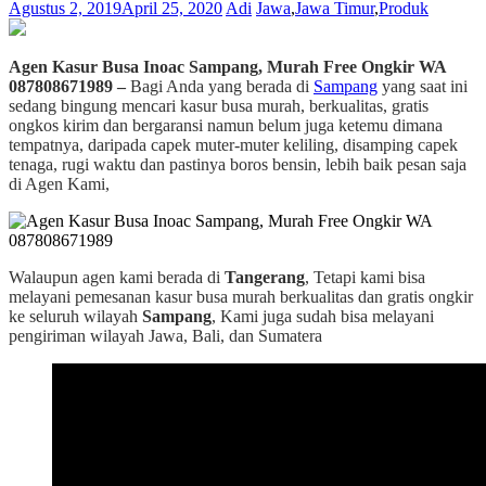
Agustus 2, 2019
April 25, 2020
Adi
Jawa
,
Jawa Timur
,
Produk
Agen Kasur Busa Inoac Sampang, Murah Free Ongkir WA
087808671989 –
Bagi Anda yang berada di
Sampang
yang saat ini
sedang bingung mencari kasur busa murah, berkualitas, gratis
ongkos kirim dan bergaransi namun belum juga ketemu dimana
tempatnya, daripada capek muter-muter keliling, disamping capek
tenaga, rugi waktu dan pastinya boros bensin, lebih baik pesan saja
di Agen Kami,
Walaupun agen kami berada di
Tangerang
, Tetapi kami bisa
melayani pemesanan kasur busa murah berkualitas dan gratis ongkir
ke seluruh wilayah
Sampang
, Kami juga sudah bisa melayani
pengiriman wilayah Jawa, Bali, dan Sumatera