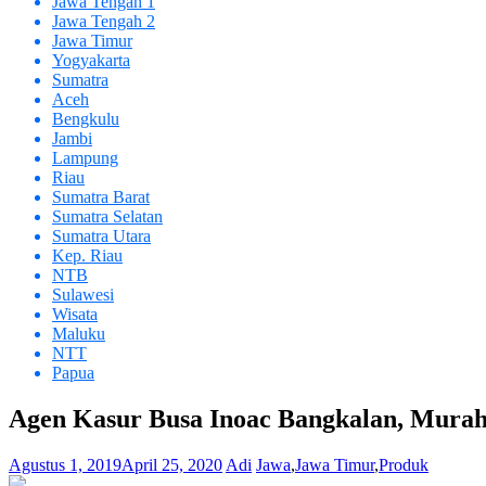
Jawa Tengah 1
Jawa Tengah 2
Jawa Timur
Yogyakarta
Sumatra
Aceh
Bengkulu
Jambi
Lampung
Riau
Sumatra Barat
Sumatra Selatan
Sumatra Utara
Kep. Riau
NTB
Sulawesi
Wisata
Maluku
NTT
Papua
Agen Kasur Busa Inoac Bangkalan, Mura
Agustus 1, 2019
April 25, 2020
Adi
Jawa
,
Jawa Timur
,
Produk