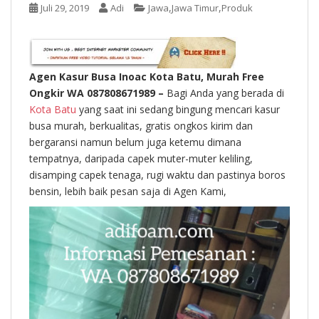
t
,
,
Juli 29, 2019
Adi
Jawa
Jawa Timur
Produk
Agen Kasur Busa Inoac Kota Batu, Murah Free
Ongkir WA 087808671989 –
Bagi Anda yang berada di
Kota Batu
yang saat ini sedang bingung mencari kasur
busa murah, berkualitas, gratis ongkos kirim dan
bergaransi namun belum juga ketemu dimana
tempatnya, daripada capek muter-muter keliling,
disamping capek tenaga, rugi waktu dan pastinya boros
bensin, lebih baik pesan saja di Agen Kami,