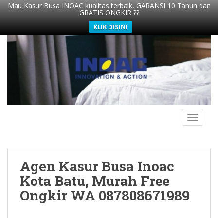
Mau Kasur Busa INOAC kualitas terbaik, GARANSI 10 Tahun dan
GRATIS ONGKIR ??
KLIK DISINI
S
k
i
p
t
o
m
TOGGLE
a
i
n
c
Agen Kasur Busa Inoac
o
n
Kota Batu, Murah Free
t
Ongkir WA 087808671989
e
n