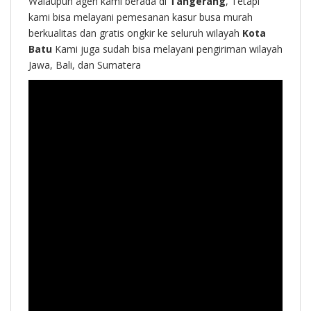
Walaupun agen kami berada di
Tangerang
, Tetapi
kami bisa melayani pemesanan kasur busa murah
berkualitas dan gratis ongkir ke seluruh wilayah
Kota
Batu
Kami juga sudah bisa melayani pengiriman wilayah
Jawa, Bali, dan Sumatera