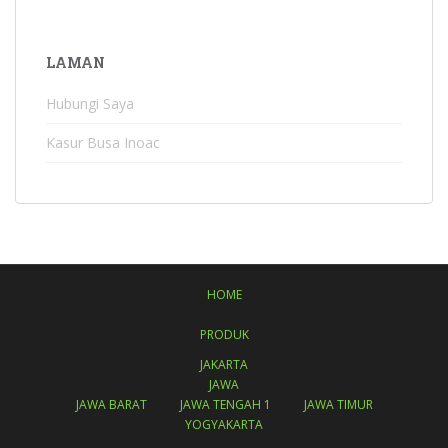
LAMAN
Hubungi Saya
Kasur Busa Inoac
HOME
PRODUK
JAKARTA
JAWA
JAWA BARAT
JAWA TENGAH 1
JAWA TIMUR
YOGYAKARTA