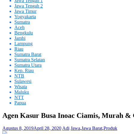
Jawa Tengah 1
Jawa Tengah 2
Jawa Timur
Yogyakarta
Sumatra
Aceh
Bengkulu
Jambi
Lampung
Riau
Sumatra Barat
Sumatra Selatan
Sumatra Utara
Kep. Riau
NTB
Sulawesi
Wisata
Maluku
NTT
Papua
Agen Kasur Busa Inoac Ciamis, Murah &
Agustus 8, 2019
April 28, 2020
Adi
Jawa
,
Jawa Barat
,
Produk