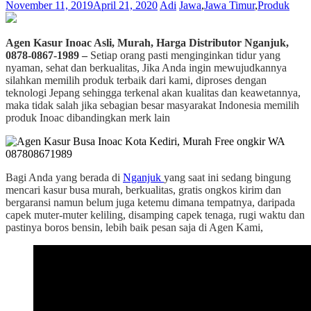
November 11, 2019
April 21, 2020
Adi
Jawa
,
Jawa Timur
,
Produk
Agen Kasur Inoac Asli, Murah, Harga Distributor Nganjuk,
0878-0867-1989 –
Setiap orang pasti menginginkan tidur yang
nyaman, sehat dan berkualitas, Jika Anda ingin mewujudkannya
silahkan memilih produk terbaik dari kami, diproses dengan
teknologi Jepang sehingga terkenal akan kualitas dan keawetannya,
maka tidak salah jika sebagian besar masyarakat Indonesia memilih
produk Inoac dibandingkan merk lain
Bagi Anda yang berada di
Nganjuk
yang saat ini sedang bingung
mencari kasur busa murah, berkualitas, gratis ongkos kirim dan
bergaransi namun belum juga ketemu dimana tempatnya, daripada
capek muter-muter keliling, disamping capek tenaga, rugi waktu dan
pastinya boros bensin, lebih baik pesan saja di Agen Kami,