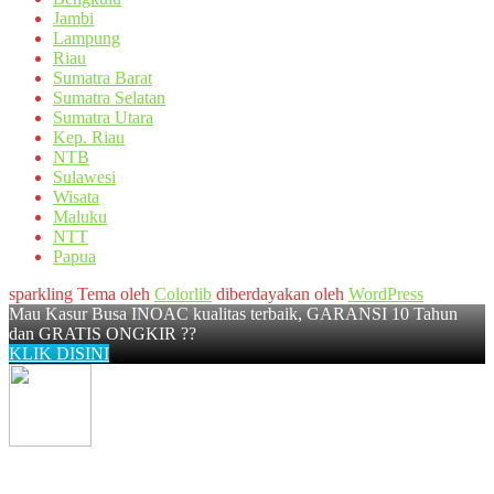
Jambi
Lampung
Riau
Sumatra Barat
Sumatra Selatan
Sumatra Utara
Kep. Riau
NTB
Sulawesi
Wisata
Maluku
NTT
Papua
sparkling Tema oleh
Colorlib
diberdayakan oleh
WordPress
Mau Kasur Busa INOAC kualitas terbaik, GARANSI 10 Tahun
dan GRATIS ONGKIR ??
KLIK DISINI