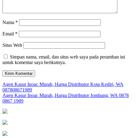
Nama
*
Email
*
Situs Web
Simpan nama, email, dan situs web saya pada peramban ini
untuk komentar saya berikutnya.
Navigasi
Agen Kasur Inoac Murah, Harga Distributor Kota Kediri, WA
087808671989
pos
Agen Kasur Inoac Murah, Harga Distributor Jombang, WA 0878
0867 1989