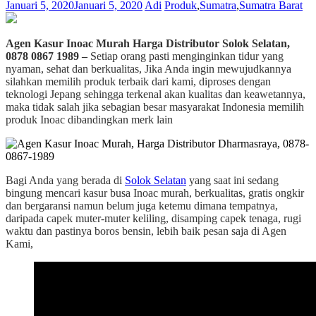
Januari 5, 2020
Januari 5, 2020
Adi
Produk
,
Sumatra
,
Sumatra Barat
Agen Kasur Inoac Murah Harga Distributor Solok Selatan,
0878 0867 1989 –
Setiap orang pasti menginginkan tidur yang
nyaman, sehat dan berkualitas, Jika Anda ingin mewujudkannya
silahkan memilih produk terbaik dari kami, diproses dengan
teknologi Jepang sehingga terkenal akan kualitas dan keawetannya,
maka tidak salah jika sebagian besar masyarakat Indonesia memilih
produk Inoac dibandingkan merk lain
Bagi Anda yang berada di
Solok Selatan
yang saat ini sedang
bingung mencari kasur busa Inoac murah, berkualitas, gratis ongkir
dan bergaransi namun belum juga ketemu dimana tempatnya,
daripada capek muter-muter keliling, disamping capek tenaga, rugi
waktu dan pastinya boros bensin, lebih baik pesan saja di Agen
Kami,