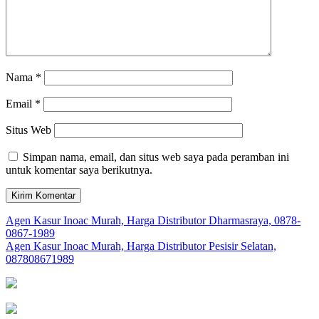
Nama
*
Email
*
Situs Web
Simpan nama, email, dan situs web saya pada peramban ini
untuk komentar saya berikutnya.
Navigasi
Agen Kasur Inoac Murah, Harga Distributor Dharmasraya, 0878-
0867-1989
pos
Agen Kasur Inoac Murah, Harga Distributor Pesisir Selatan,
087808671989