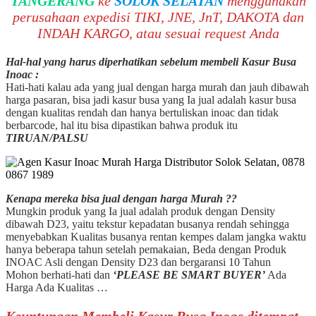
TANGERANG
ke
SOLOK SELATAN
menggunakan
perusahaan expedisi TIKI, JNE, JnT, DAKOTA dan
INDAH KARGO, atau sesuai request Anda
Hal-hal yang harus diperhatikan sebelum membeli Kasur Busa
Inoac :
Hati-hati kalau ada yang jual dengan harga murah dan jauh dibawah
harga pasaran, bisa jadi kasur busa yang Ia jual adalah kasur busa
dengan kualitas rendah dan hanya bertuliskan inoac dan tidak
berbarcode, hal itu bisa dipastikan bahwa produk itu
TIRUAN/PALSU
Kenapa mereka bisa jual dengan harga Murah ??
Mungkin produk yang Ia jual adalah produk dengan Density
dibawah D23, yaitu tekstur kepadatan busanya rendah sehingga
menyebabkan Kualitas busanya rentan kempes dalam jangka waktu
hanya beberapa tahun setelah pemakaian, Beda dengan Produk
INOAC Asli dengan Density D23 dan bergaransi 10 Tahun
Mohon berhati-hati dan
‘PLEASE BE SMART BUYER’
Ada
Harga Ada Kualitas …
Keuntungan Membeli Kasur Busa Inoac ditempat