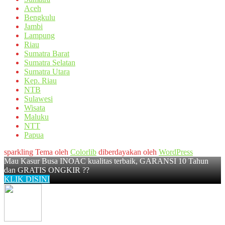
Aceh
Bengkulu
Jambi
Lampung
Riau
Sumatra Barat
Sumatra Selatan
Sumatra Utara
Kep. Riau
NTB
Sulawesi
Wisata
Maluku
NTT
Papua
sparkling Tema oleh
Colorlib
diberdayakan oleh
WordPress
Mau Kasur Busa INOAC kualitas terbaik, GARANSI 10 Tahun
dan GRATIS ONGKIR ??
KLIK DISINI