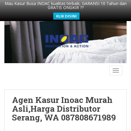
Mau Kasur Busa INOAC kualitas terbaik, GARANSI 10 Tahun dan
GRATIS ONGKIR ??
KLIK DISINI
S
k
i
p
t
o
m
TOGGLE
a
i
n
c
Agen Kasur Inoac Murah
o
n
Asli,Harga Distributor
t
Serang, WA 087808671989
e
n