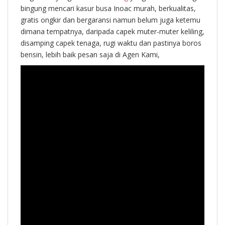
bingung mencari kasur busa Inoac murah, berkualitas,
gratis ongkir dan bergaransi namun belum juga ketemu
dimana tempatnya, daripada capek muter-muter keliling,
disamping capek tenaga, rugi waktu dan pastinya boros
bensin, lebih baik pesan saja di Agen Kami,