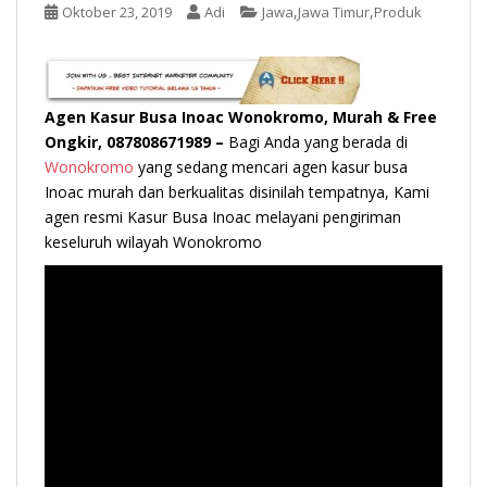
t
,
,
Oktober 23, 2019
Adi
Jawa
Jawa Timur
Produk
Agen Kasur Busa Inoac Wonokromo, Murah & Free
Ongkir, 087808671989 –
Bagi Anda yang berada di
Wonokromo
yang sedang mencari agen kasur busa
Inoac murah dan berkualitas disinilah tempatnya, Kami
agen resmi Kasur Busa Inoac melayani pengiriman
keseluruh wilayah Wonokromo