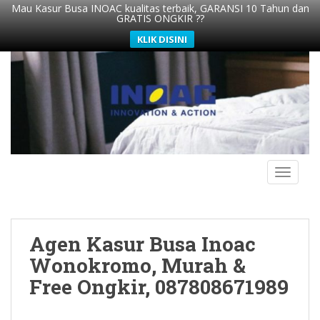
Mau Kasur Busa INOAC kualitas terbaik, GARANSI 10 Tahun dan
GRATIS ONGKIR ??
KLIK DISINI
S
k
i
p
t
o
m
TOGGLE
a
i
n
c
Agen Kasur Busa Inoac
o
n
Wonokromo, Murah &
t
Free Ongkir, 087808671989
e
n