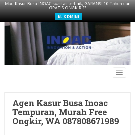
Mau Kasur Busa INOAC kualitas terbaik, GARANSI 10 Tahun dan
GRATIS ONGKIR ??
KLIK DISINI
S
k
i
p
t
o
m
TOGGLE
a
i
n
c
Agen Kasur Busa Inoac
o
n
Tempuran, Murah Free
t
Ongkir, WA 087808671989
e
n