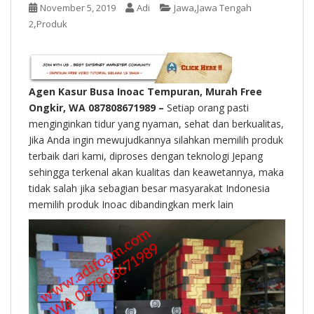
t
,
November 5, 2019
Adi
Jawa
Jawa Tengah
,
2
Produk
Agen Kasur Busa Inoac Tempuran, Murah Free
Ongkir, WA 087808671989 –
Setiap orang pasti
menginginkan tidur yang nyaman, sehat dan berkualitas,
Jika Anda ingin mewujudkannya silahkan memilih produk
terbaik dari kami, diproses dengan teknologi Jepang
sehingga terkenal akan kualitas dan keawetannya, maka
tidak salah jika sebagian besar masyarakat Indonesia
memilih produk Inoac dibandingkan merk lain