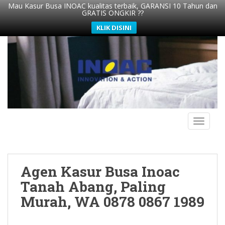
Mau Kasur Busa INOAC kualitas terbaik, GARANSI 10 Tahun dan
GRATIS ONGKIR ??
KLIK DISINI
S
k
i
p
t
o
m
TOGGLE
a
i
n
c
Agen Kasur Busa Inoac
o
n
Tanah Abang, Paling
t
Murah, WA 0878 0867 1989
e
n