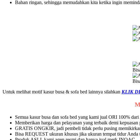
Bahan ringan, sehingga memudahkan kita ketika ingin memind
Bis
Bis
Untuk melihat motif kasur busa & sofa bed lainnya silahkan
KLIK D
M
Semua kasur busa dan sofa bed yang kami jual ORI 100% da
Memberikan harga dan pelayanan yang terbaik demi kepuasan
GRATIS ONGKIR, jadi pembeli tidak perlu pusing memikirkan
Bisa REQUEST ukuran khusus jika ukuran tempat tidur Anda ti
Produk ASLI, kami agen resmi dan hanya jual merk INOAC.