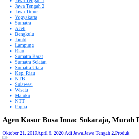
Jawa Tengah 1
Jawa Tengah 2
Jawa Timur
Yogyakarta
Sumatra
Aceh
Bengkulu
Jambi
Lampung
Riau
Sumatra Barat
Sumatra Selatan
Sumatra Utara
Kep. Riau
NTB
Sulawesi
Wisata
Maluku
NTT
Papua
Agen Kasur Busa Inoac Sokaraja, Murah 
Oktober 21, 2019
April 6, 2020
Adi
Jawa
,
Jawa Tengah 2
,
Produk