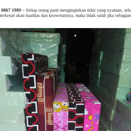
 0867 1989 –
Setiap orang pasti menginginkan tidur yang nyaman, seh
 terkenal akan kualitas dan keawetannya, maka tidak salah jika sebagi