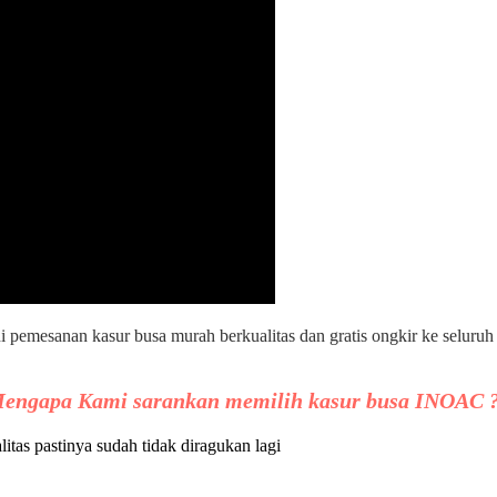
ni pemesanan kasur busa murah berkualitas dan gratis ongkir ke seluru
engapa Kami sarankan memilih kasur busa INOAC 
as pastinya sudah tidak diragukan lagi