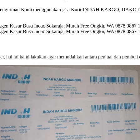
pengiriman Kami menggunakan jasa Kurir INDAH KARGO, DAKOTA, 
omer, hal ini kami lakukan agar memudahkan antara penjual dan pembel