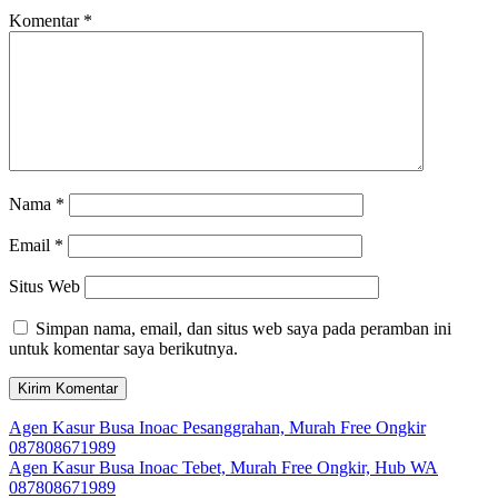
Komentar
*
Nama
*
Email
*
Situs Web
Simpan nama, email, dan situs web saya pada peramban ini
untuk komentar saya berikutnya.
Navigasi
Agen Kasur Busa Inoac Pesanggrahan, Murah Free Ongkir
087808671989
pos
Agen Kasur Busa Inoac Tebet, Murah Free Ongkir, Hub WA
087808671989