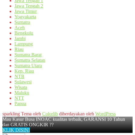
Jawa Tengah 1
Jawa Tengah 2
Jawa Timur
Yogyakarta
Sumatra
Aceh
Bengkulu
Jambi
Lampung
Riau
Sumatra Barat
Sumatra Selatan
Sumatra Utara
Kep. Riau
NTB
Sulawesi
Wisata
Maluku
NTT
Papua
sparkling Tema oleh
Colorlib
diberdayakan oleh
WordPress
Mau Kasur Busa INOAC kualitas terbaik, GARANSI 10 Tahun
dan GRATIS ONGKIR ??
KLIK DISINI