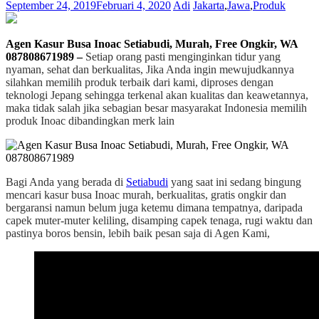
September 24, 2019
Februari 4, 2020
Adi
Jakarta
,
Jawa
,
Produk
Agen Kasur Busa Inoac Setiabudi, Murah, Free Ongkir, WA
087808671989 –
Setiap orang pasti menginginkan tidur yang
nyaman, sehat dan berkualitas, Jika Anda ingin mewujudkannya
silahkan memilih produk terbaik dari kami, diproses dengan
teknologi Jepang sehingga terkenal akan kualitas dan keawetannya,
maka tidak salah jika sebagian besar masyarakat Indonesia memilih
produk Inoac dibandingkan merk lain
Bagi Anda yang berada di
Setiabudi
yang saat ini sedang bingung
mencari kasur busa Inoac murah, berkualitas, gratis ongkir dan
bergaransi namun belum juga ketemu dimana tempatnya, daripada
capek muter-muter keliling, disamping capek tenaga, rugi waktu dan
pastinya boros bensin, lebih baik pesan saja di Agen Kami,