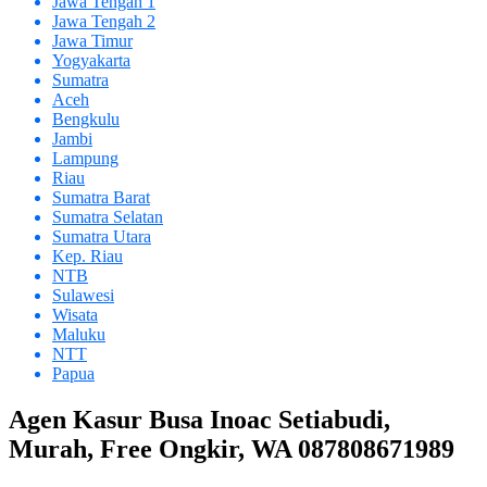
Jawa Tengah 1
Jawa Tengah 2
Jawa Timur
Yogyakarta
Sumatra
Aceh
Bengkulu
Jambi
Lampung
Riau
Sumatra Barat
Sumatra Selatan
Sumatra Utara
Kep. Riau
NTB
Sulawesi
Wisata
Maluku
NTT
Papua
Agen Kasur Busa Inoac Setiabudi,
Murah, Free Ongkir, WA 087808671989