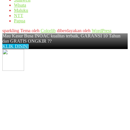
Wisata
Maluku
NTT
Papua
sparkling Tema oleh
Colorlib
diberdayakan oleh
WordPress
Mau Kasur Busa INOAC kualitas terbaik, GARANSI 10 Tahun
dan GRATIS ONGKIR ??
KLIK DISINI