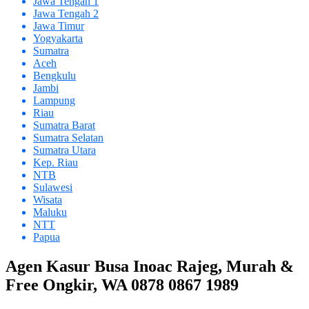
Jawa Tengah 1
Jawa Tengah 2
Jawa Timur
Yogyakarta
Sumatra
Aceh
Bengkulu
Jambi
Lampung
Riau
Sumatra Barat
Sumatra Selatan
Sumatra Utara
Kep. Riau
NTB
Sulawesi
Wisata
Maluku
NTT
Papua
Agen Kasur Busa Inoac Rajeg, Murah &
Free Ongkir, WA 0878 0867 1989