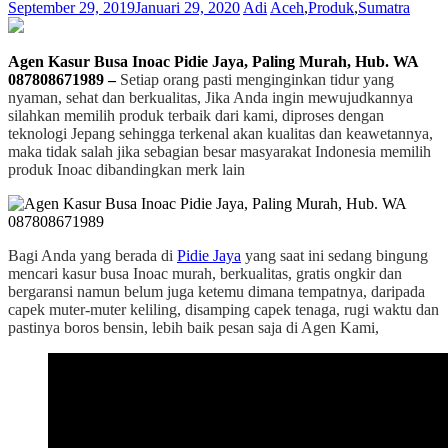
September 29, 2019
Januari 29, 2020
Adi
Aceh
,
Produk
,
Sumatra
Agen Kasur Busa Inoac Pidie Jaya, Paling Murah, Hub. WA
087808671989 –
Setiap orang pasti menginginkan tidur yang
nyaman, sehat dan berkualitas, Jika Anda ingin mewujudkannya
silahkan memilih produk terbaik dari kami, diproses dengan
teknologi Jepang sehingga terkenal akan kualitas dan keawetannya,
maka tidak salah jika sebagian besar masyarakat Indonesia memilih
produk Inoac dibandingkan merk lain
Bagi Anda yang berada di
Pidie Jaya
yang saat ini sedang bingung
mencari kasur busa Inoac murah, berkualitas, gratis ongkir dan
bergaransi namun belum juga ketemu dimana tempatnya, daripada
capek muter-muter keliling, disamping capek tenaga, rugi waktu dan
pastinya boros bensin, lebih baik pesan saja di Agen Kami,