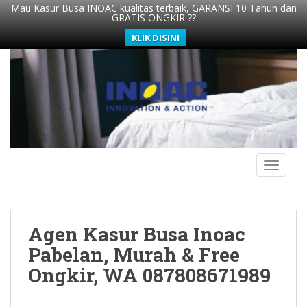
Mau Kasur Busa INOAC kualitas terbaik, GARANSI 10 Tahun dan
GRATIS ONGKIR ??
KLIK DISINI
S
k
i
p
t
o
m
TOGGLE
a
i
n
c
Agen Kasur Busa Inoac
o
n
Pabelan, Murah & Free
t
Ongkir, WA 087808671989
e
n