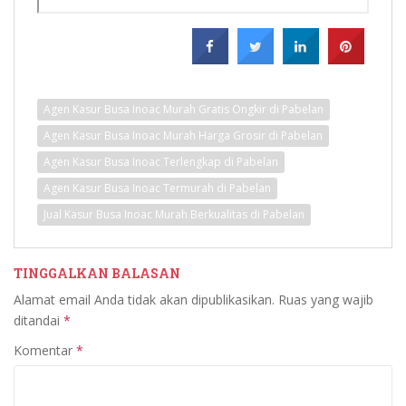
Agen Kasur Busa Inoac Murah Gratis Ongkir di Pabelan
Agen Kasur Busa Inoac Murah Harga Grosir di Pabelan
Agen Kasur Busa Inoac Terlengkap di Pabelan
Agen Kasur Busa Inoac Termurah di Pabelan
Jual Kasur Busa Inoac Murah Berkualitas di Pabelan
TINGGALKAN BALASAN
Alamat email Anda tidak akan dipublikasikan.
Ruas yang wajib
ditandai
*
Komentar
*