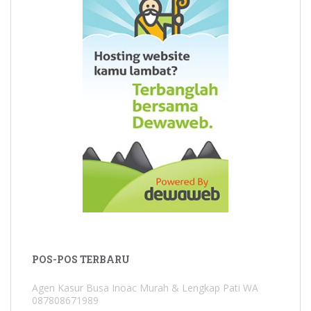
POS-POS TERBARU
Agen Kasur Busa Inoac Murah & Lengkap Pati WA
087808671989