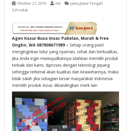
t
,
Oktober 27, 2019
Adi
Jawa
Jawa Tengah
,
2
Produk
Agen Kasur Busa Inoac Pabelan, Murah & Free
Ongkir, WA 087808671989 –
Setiap orang pasti
menginginkan tidur yang nyaman, sehat dan berkualitas,
Jika Anda ingin mewujudkannya silahkan memilih produk
terbaik dari kami, diproses dengan teknologi Jepang
sehingga terkenal akan kualitas dan keawetannya, maka
tidak salah jika sebagian besar masyarakat Indonesia
memilih produk Inoac dibandingkan merk lain