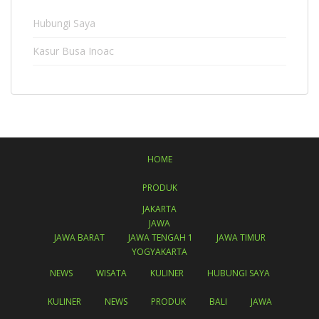
Hubungi Saya
Kasur Busa Inoac
HOME
PRODUK
JAKARTA
JAWA
JAWA BARAT
JAWA TENGAH 1
JAWA TIMUR
YOGYAKARTA
NEWS
WISATA
KULINER
HUBUNGI SAYA
KULINER
NEWS
PRODUK
BALI
JAWA