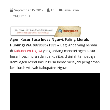
t
,
September 15, 2019
Adi
Jawa
Jawa
,
Timur
Produk
Agen Kasur Busa Inoac Ngawi, Paling Murah,
Hubungi WA 087808671989 –
Bagi Anda yang berada
di
Kabupaten Ngawi
yang sedang mencari agen kasur
busa Inoac murah dan berkualitas disinilah tempatnya,
Kami agen resmi Kasur Busa Inoac melayani pengiriman
keseluruh wilayah Kabupaten Ngawi