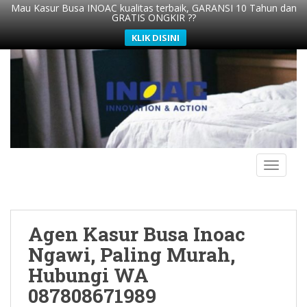
Mau Kasur Busa INOAC kualitas terbaik, GARANSI 10 Tahun dan
GRATIS ONGKIR ??
KLIK DISINI
S
k
i
p
t
o
m
TOGGLE
a
i
n
c
Agen Kasur Busa Inoac
o
n
Ngawi, Paling Murah,
t
Hubungi WA
e
087808671989
n