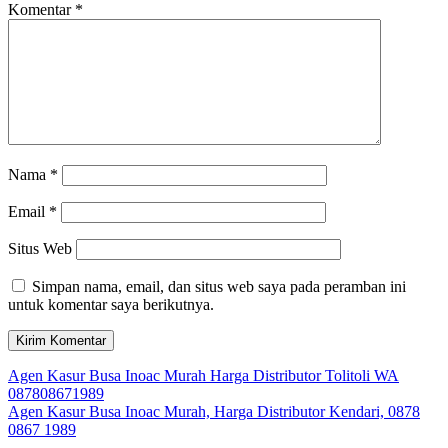
Komentar
*
Nama
*
Email
*
Situs Web
Simpan nama, email, dan situs web saya pada peramban ini
untuk komentar saya berikutnya.
Navigasi
Agen Kasur Busa Inoac Murah Harga Distributor Tolitoli WA
087808671989
pos
Agen Kasur Busa Inoac Murah, Harga Distributor Kendari, 0878
0867 1989