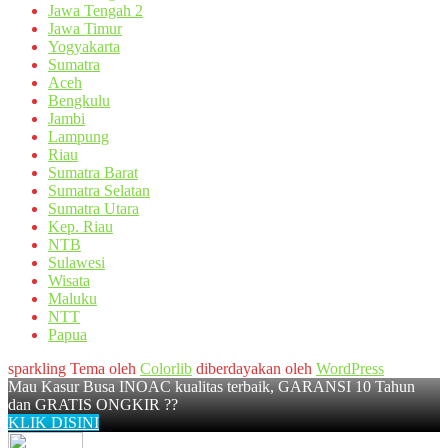
Jawa Tengah 2
Jawa Timur
Yogyakarta
Sumatra
Aceh
Bengkulu
Jambi
Lampung
Riau
Sumatra Barat
Sumatra Selatan
Sumatra Utara
Kep. Riau
NTB
Sulawesi
Wisata
Maluku
NTT
Papua
sparkling Tema oleh
Colorlib
diberdayakan oleh
WordPress
Mau Kasur Busa INOAC kualitas terbaik, GARANSI 10 Tahun
dan GRATIS ONGKIR ??
KLIK DISINI