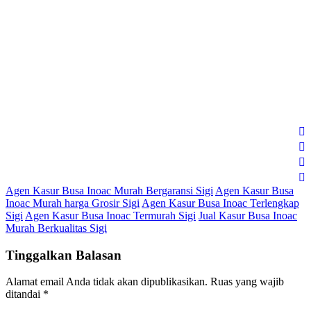
Agen Kasur Busa Inoac Murah Bergaransi Sigi
Agen Kasur Busa
Inoac Murah harga Grosir Sigi
Agen Kasur Busa Inoac Terlengkap
Sigi
Agen Kasur Busa Inoac Termurah Sigi
Jual Kasur Busa Inoac
Murah Berkualitas Sigi
Tinggalkan Balasan
Alamat email Anda tidak akan dipublikasikan.
Ruas yang wajib
ditandai
*