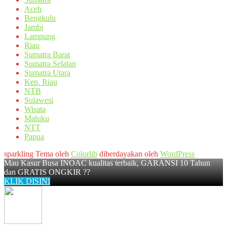
Aceh
Bengkulu
Jambi
Lampung
Riau
Sumatra Barat
Sumatra Selatan
Sumatra Utara
Kep. Riau
NTB
Sulawesi
Wisata
Maluku
NTT
Papua
sparkling Tema oleh
Colorlib
diberdayakan oleh
WordPress
Mau Kasur Busa INOAC kualitas terbaik, GARANSI 10 Tahun
dan GRATIS ONGKIR ??
KLIK DISINI