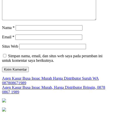
Nama
*
Email
*
Situs Web
Simpan nama, email, dan situs web saya pada peramban ini
untuk komentar saya berikutnya.
Navigasi
Agen Kasur Busa Inoac Murah Harga Distributor Suruh WA
087808671989
pos
Agen Kasur Busa Inoac Murah, Harga Distributor Bringin, 0878
0867 1989