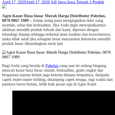
April 17, 2020
April 17, 2020
Adi
Jawa
,
Jawa Tengah 1
,
Produk
Agen Kasur Busa Inoac Murah Harga Distributor Pabelan,
0878 0867 1989
–
Setiap orang pasti menginginkan tidur yang
nyaman, sehat dan berkualitas, Jika Anda ingin mewujudkannya
silahkan memilih produk terbaik dari kami, diproses dengan
teknologi Jepang sehingga terkenal akan kualitas dan keawetannya,
maka tidak salah jika sebagian besar masyarakat Indonesia memilih
produk Inoac dibandingkan merk lain
Bagi Anda yang berada di
Pabelan
yang saat ini sedang bingung
mencari kasur busa Inoac murah, berkualitas, gratis ongkir dan
bergaransi namun belum juga ketemu dimana tempatnya, daripada
capek muter-muter keliling, disamping capek tenaga, rugi waktu dan
pastinya boros bensin, lebih baik pesan saja di Agen Kami