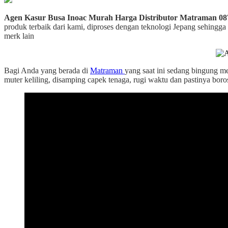
Agen Kasur Busa Inoac Murah Harga Distributor Matraman 0
produk terbaik dari kami, diproses dengan teknologi Jepang sehingga
merk lain
Bagi Anda yang berada di
Matraman
yang saat ini sedang bingung m
muter keliling, disamping capek tenaga, rugi waktu dan pastinya boro