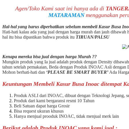
Agen/Toko Kami saat ini hanya ada di
TANGER
MATARAMAN
menggunakan peru
Hal-hal yang harus diperhatikan sebelum membeli Kasur Busa Ino
Hati-hati kalau ada yang jual dengan harga murah dan jauh dibawah ha
hal itu bisa dipastikan bahwa produk itu
TIRUAN/PALSU
Kenapa mereka bisa jual dengan harga Murah ??
Mungkin produk yang Ia jual adalah produk dengan Density dibawah
tahun setelah pemakaian, Beda dengan Produk INOAC Asli dengan D
Mohon berhati-hati dan
‘PLEASE BE SMART BUYER’
Ada Harga
Keuntungan Membeli Kasur Busa Inoac ditempat Ka
Produk ASLI dari INOAC, dibuat dengan Teknologi Jepang, se
Produk dari kami bergaransi resmi 10 Tahun
Beli Satuan dapat harga Grosir
Bisa request ukuran khusus
Hanya menjual prooduk INOAC, tidak menjual merk lain
Berikut adalah Produk INOAC yang kami jual :