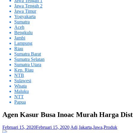
Jawa Tengah 1
Jawa Tengah 2
Jawa Timur
Yogyakarta
Sumatra
Aceh
Bengkulu
Jambi
Lampung
Riau
Sumatra Barat
Sumatra Selatan
Sumatra Utara
Kep. Riau
NTB
Sulawesi
Wisata
Maluku
NTT
Papua
Agen Kasur Busa Inoac Murah Harga Dis
Februari 15, 2020
Februari 15, 2020
Adi
Jakarta
,
Jawa
,
Produk