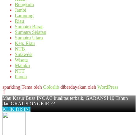
Bengkulu
Jambi
Lampung
Riau
Sumatra Barat
Sumatra Selatan
Sumatra Utara
Kep. Riau
NTB
Sulawesi
Wisata
Maluku
NTT
Papua
sparkling Tema oleh
Colorlib
diberdayakan oleh
WordPress
Mau Kasur Busa INOAC kualitas terbaik, GARANSI 10 Tahun
dan GRATIS ONGKIR ??
KLIK DISINI