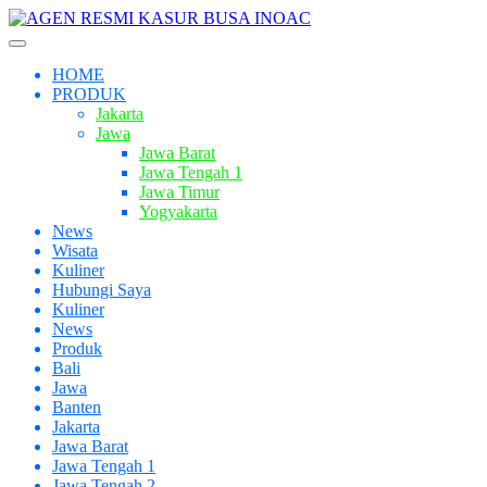
Skip
to
Toggle
main
navigation
HOME
content
PRODUK
Jakarta
Jawa
Jawa Barat
Jawa Tengah 1
Jawa Timur
Yogyakarta
News
Wisata
Kuliner
Hubungi Saya
Kuliner
News
Produk
Bali
Jawa
Banten
Jakarta
Jawa Barat
Jawa Tengah 1
Jawa Tengah 2