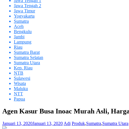
Jawa Tengah 1
Jawa Tengah 2
Jawa Timur
Yogyakarta
Sumatra
Aceh
Bengkulu
Jambi
Lampung
Riau
Sumatra Barat
Sumatra Selatan
Sumatra Utara
Kep. Riau
NTB
Sulawesi
Wisata
Maluku
NTT
Papua
Agen Kasur Busa Inoac Murah Asli, Harga
Januari 13, 2020
Januari 13, 2020
Adi
Produk
,
Sumatra
,
Sumatra Utara