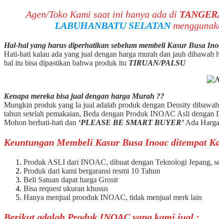
Agen/Toko Kami saat ini hanya ada di
TANGER
LABUHANBATU SELATAN
menggunaka
Hal-hal yang harus diperhatikan sebelum membeli Kasur Busa Ino
Hati-hati kalau ada yang jual dengan harga murah dan jauh dibawah ha
hal itu bisa dipastikan bahwa produk itu
TIRUAN/PALSU
Kenapa mereka bisa jual dengan harga Murah ??
Mungkin produk yang Ia jual adalah produk dengan Density dibawah
tahun setelah pemakaian, Beda dengan Produk INOAC Asli dengan D
Mohon berhati-hati dan
‘PLEASE BE SMART BUYER’
Ada Harga
Keuntungan Membeli Kasur Busa Inoac ditempat Ka
Produk ASLI dari INOAC, dibuat dengan Teknologi Jepang, se
Produk dari kami bergaransi resmi 10 Tahun
Beli Satuan dapat harga Grosir
Bisa request ukuran khusus
Hanya menjual prooduk INOAC, tidak menjual merk lain
Berikut adalah Produk INOAC yang kami jual :