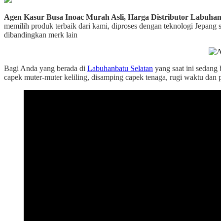
Agen Kasur Busa Inoac Murah Asli, Harga Distributor Labuhan
memilih produk terbaik dari kami, diproses dengan teknologi Jepang 
dibandingkan merk lain
Bagi Anda yang berada di
Labuhanbatu Selatan
yang saat ini sedang
capek muter-muter keliling, disamping capek tenaga, rugi waktu dan p