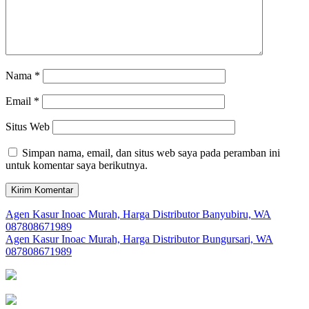
Nama
*
Email
*
Situs Web
Simpan nama, email, dan situs web saya pada peramban ini
untuk komentar saya berikutnya.
Navigasi
Agen Kasur Inoac Murah, Harga Distributor Banyubiru, WA
087808671989
pos
Agen Kasur Inoac Murah, Harga Distributor Bungursari, WA
087808671989