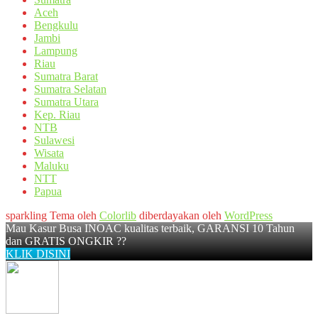
Aceh
Bengkulu
Jambi
Lampung
Riau
Sumatra Barat
Sumatra Selatan
Sumatra Utara
Kep. Riau
NTB
Sulawesi
Wisata
Maluku
NTT
Papua
sparkling Tema oleh
Colorlib
diberdayakan oleh
WordPress
Mau Kasur Busa INOAC kualitas terbaik, GARANSI 10 Tahun
dan GRATIS ONGKIR ??
KLIK DISINI