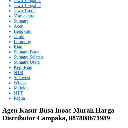
Jawa Tengah 1
Jawa Tengah 2
Jawa Timur
Yogyakarta
Sumatra
Aceh
Bengkulu
Jambi
Lampung
Riau
Sumatra Barat
Sumatra Selatan
Sumatra Utara
Kep. Riau
NTB
Sulawesi
Wisata
Maluku
NTT
Papua
Agen Kasur Busa Inoac Murah Harga
Distributor Campaka, 087808671989