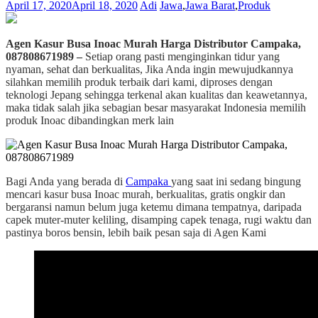
April 17, 2020
April 18, 2020
Adi
Jawa
,
Jawa Barat
,
Produk
Agen Kasur Busa Inoac Murah Harga Distributor Campaka,
087808671989 –
Setiap orang pasti menginginkan tidur yang
nyaman, sehat dan berkualitas, Jika Anda ingin mewujudkannya
silahkan memilih produk terbaik dari kami, diproses dengan
teknologi Jepang sehingga terkenal akan kualitas dan keawetannya,
maka tidak salah jika sebagian besar masyarakat Indonesia memilih
produk Inoac dibandingkan merk lain
Bagi Anda yang berada di
Campaka
yang saat ini sedang bingung
mencari kasur busa Inoac murah, berkualitas, gratis ongkir dan
bergaransi namun belum juga ketemu dimana tempatnya, daripada
capek muter-muter keliling, disamping capek tenaga, rugi waktu dan
pastinya boros bensin, lebih baik pesan saja di Agen Kami