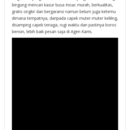
bingung mencari kasur busa Inoac murah, berkualitas,
gratis ongkir dan bergaransi namun belum juga ketemu
dimana tempatnya, daripada capek muter-muter keliling,
disamping capek tenaga, rugi waktu dan pastinya boros
bensin, lebih baik pesan saja di Agen Kami,