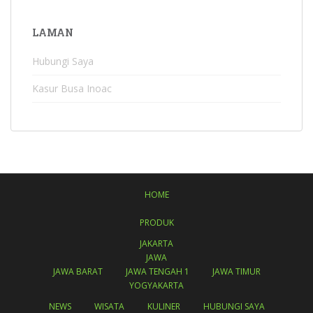
LAMAN
Hubungi Saya
Kasur Busa Inoac
HOME
PRODUK
JAKARTA
JAWA
JAWA BARAT
JAWA TENGAH 1
JAWA TIMUR
YOGYAKARTA
NEWS
WISATA
KULINER
HUBUNGI SAYA