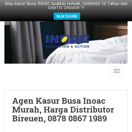
Mau Kasur Busa INOAC kualitas terbaik, GARANSI 10 Tahun dan
GRATIS ONGKIR ??
KLIK DISINI
S
k
i
p
t
o
m
TOGGLE
a
i
n
c
Agen Kasur Busa Inoac
o
n
Murah, Harga Distributor
t
Bireuen, 0878 0867 1989
e
n