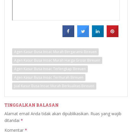
Agen Kasur Busa Inoac Murah Bergaransi Bireuen
Agen Kasur Busa Inoac Murah Harga Grosir Bireuen
Agen Kasur Busa Inoac Terlengkap Bireuen
Agen Kasur Busa Inoac Termurah Bireuen
Jual Kasur Busa Inoac Murah Berkualitas Bireuen
TINGGALKAN BALASAN
Alamat email Anda tidak akan dipublikasikan.
Ruas yang wajib
ditandai
*
Komentar
*