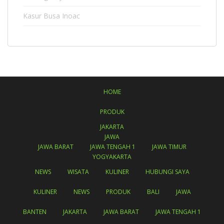
Kasur Busa Inoac
HOME
PRODUK
JAKARTA
JAWA
JAWA BARAT
JAWA TENGAH 1
JAWA TIMUR
YOGYAKARTA
NEWS
WISATA
KULINER
HUBUNGI SAYA
KULINER
NEWS
PRODUK
BALI
JAWA
BANTEN
JAKARTA
JAWA BARAT
JAWA TENGAH 1