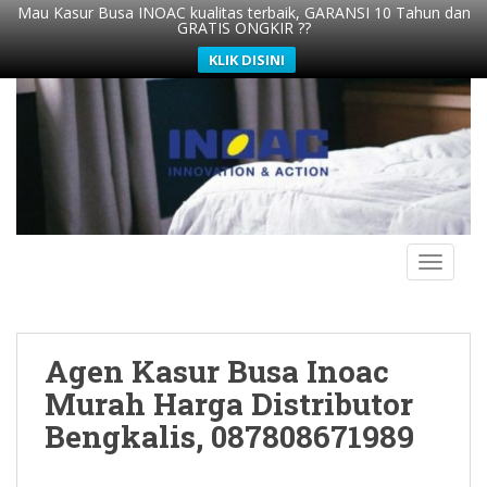
Mau Kasur Busa INOAC kualitas terbaik, GARANSI 10 Tahun dan
GRATIS ONGKIR ??
KLIK DISINI
S
k
i
p
t
o
m
TOGGLE
a
i
n
c
Agen Kasur Busa Inoac
o
n
Murah Harga Distributor
t
Bengkalis, 087808671989
e
n