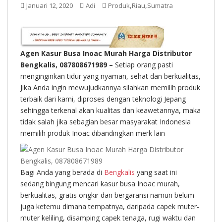
t
,
,
Januari 12, 2020
Adi
Produk
Riau
Sumatra
Agen Kasur Busa Inoac Murah Harga Distributor
Bengkalis, 087808671989 –
Setiap orang pasti
menginginkan tidur yang nyaman, sehat dan berkualitas,
Jika Anda ingin mewujudkannya silahkan memilih produk
terbaik dari kami, diproses dengan teknologi Jepang
sehingga terkenal akan kualitas dan keawetannya, maka
tidak salah jika sebagian besar masyarakat Indonesia
memilih produk Inoac dibandingkan merk lain
Bagi Anda yang berada di
Bengkalis
yang saat ini
sedang bingung mencari kasur busa Inoac murah,
berkualitas, gratis ongkir dan bergaransi namun belum
juga ketemu dimana tempatnya, daripada capek muter-
muter keliling, disamping capek tenaga, rugi waktu dan