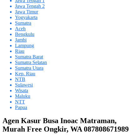
Jawa Tengah 1
Jawa Tengah 2
Jawa Timur
Yogyakarta
Sumatra
Aceh
Bengkulu
Jambi
Lampung
Riau
Sumatra Barat
Sumatra Selatan
Sumatra Utara
Kep. Riau
NTB
Sulawesi
Wisata
Maluku
NTT
Papua
Agen Kasur Busa Inoac Matraman,
Murah Free Ongkir, WA 087808671989