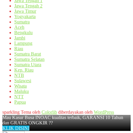
Jawa Tengah 1
Jawa Tengah 2
Jawa Timur
Yogyakarta
Sumatra
Aceh
Bengkulu
Jambi
Lampung
Riau
Sumatra Barat
Sumatra Selatan
Sumatra Utara
Kep. Riau
NTB
Sulawesi
Wisata
Maluku
NTT
Papua
sparkling Tema oleh
Colorlib
diberdayakan oleh
WordPress
Mau Kasur Busa INOAC kualitas terbaik, GARANSI 10 Tahun
dan GRATIS ONGKIR ??
KLIK DISINI