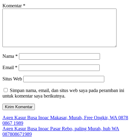
Komentar
*
Nama
*
Email
*
Situs Web
Simpan nama, email, dan situs web saya pada peramban ini
untuk komentar saya berikutnya.
Navigasi
Agen Kasur Busa Inoac Makasar, Murah, Free Ongkir, WA 0878
0867 1989
pos
Agen Kasur Busa Inoac Pasar Rebo, paling Murah, hub WA
087808671989