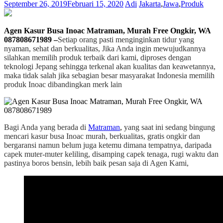
September 26, 2019
Februari 15, 2020
Adi
Jakarta
,
Jawa
,
Produk
Agen Kasur Busa Inoac Matraman, Murah Free Ongkir, WA
087808671989 –
Setiap orang pasti menginginkan tidur yang
nyaman, sehat dan berkualitas, Jika Anda ingin mewujudkannya
silahkan memilih produk terbaik dari kami, diproses dengan
teknologi Jepang sehingga terkenal akan kualitas dan keawetannya,
maka tidak salah jika sebagian besar masyarakat Indonesia memilih
produk Inoac dibandingkan merk lain
Bagi Anda yang berada di
Matraman
,
yang saat ini sedang bingung
mencari kasur busa Inoac murah, berkualitas, gratis ongkir dan
bergaransi namun belum juga ketemu dimana tempatnya, daripada
capek muter-muter keliling, disamping capek tenaga, rugi waktu dan
pastinya boros bensin, lebih baik pesan saja di Agen Kami,