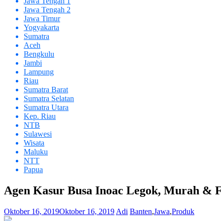
Jawa Tengah 1
Jawa Tengah 2
Jawa Timur
Yogyakarta
Sumatra
Aceh
Bengkulu
Jambi
Lampung
Riau
Sumatra Barat
Sumatra Selatan
Sumatra Utara
Kep. Riau
NTB
Sulawesi
Wisata
Maluku
NTT
Papua
Agen Kasur Busa Inoac Legok, Murah & F
Oktober 16, 2019
Oktober 16, 2019
Adi
Banten
,
Jawa
,
Produk