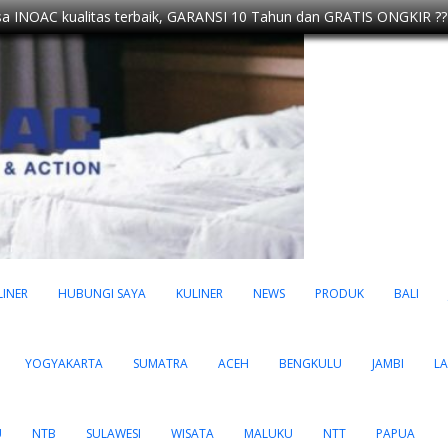
a INOAC kualitas terbaik, GARANSI 10 Tahun dan GRATIS ONGKIR ??
LINER
HUBUNGI SAYA
KULINER
NEWS
PRODUK
BALI
YOGYAKARTA
SUMATRA
ACEH
BENGKULU
JAMBI
L
U
NTB
SULAWESI
WISATA
MALUKU
NTT
PAPUA