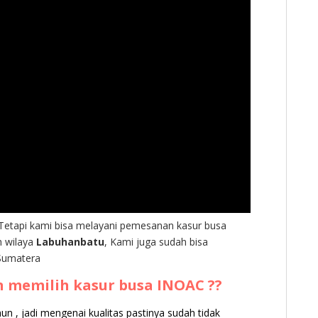
 Tetapi kami bisa melayani pemesanan kasur busa
h wilaya
Labuhanbatu
, Kami juga sudah bisa
 Sumatera
 memilih kasur busa INOAC ??
 , jadi mengenai kualitas pastinya sudah tidak