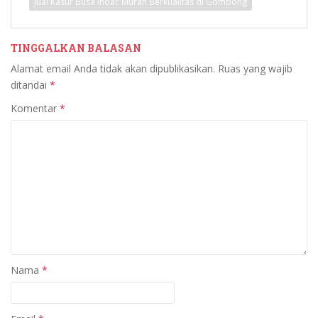
Jual Kasur Busa Inoac Murah Berkualitas di Gombong
TINGGALKAN BALASAN
Alamat email Anda tidak akan dipublikasikan.
Ruas yang wajib
ditandai
*
Komentar
*
Nama
*