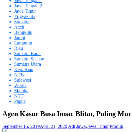
Jawa Tengah 1
Jawa Tengah 2
Jawa Timur
Yogyakarta
Sumatra
Aceh
Bengkulu
Jambi
Lampung
Riau
Sumatra Barat
Sumatra Selatan
Sumatra Utara
Kep. Riau
NTB
Sulawesi
Wisata
Maluku
NTT
Papua
Agen Kasur Busa Inoac Blitar, Paling Mu
September 15, 2019
April 21, 2020
Adi
Jawa
,
Jawa Timur
,
Produk