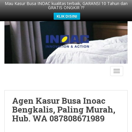
Mau Kasur Busa INOAC kualitas terbaik, GARANSI 10 Tahun dan
GRATIS ONGKIR ??
KLIK DISINI
S
k
i
p
t
o
m
TOGGLE
a
i
n
c
Agen Kasur Busa Inoac
o
n
Bengkalis, Paling Murah,
t
Hub. WA 087808671989
e
n