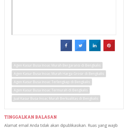
Agen Kasur Busa Inoac Murah Bergaransi di Bengkalis
Agen Kasur Busa Inoac Murah Harga Grosir di Bengkalis
Agen Kasur Busa Inoac Terlengkap di Bengkalis
Agen Kasur Busa Inoac Termurah di Bengkalis
Jual Kasur Busa Inoac Murah Berkualitas di Bengkalis
TINGGALKAN BALASAN
Alamat email Anda tidak akan dipublikasikan.
Ruas yang wajib