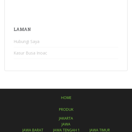
LAMAN
Hubungi Saya
Kasur Busa Inoac
HOME
PRODUK
JAKARTA
JAWA
JAWA BARAT
JAWA TENGAH 1
JAWA TIMUR