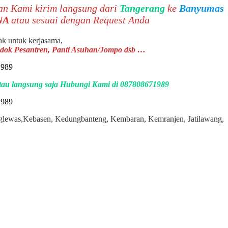
kan Kami kirim langsung dari
Tangerang
ke
Banyumas
NA
atau sesuai dengan Request Anda
jak untuk kerjasama,
ondok Pesantren, Panti Asuhan/Jompo dsb …
 atau langsung saja Hubungi Kami di 087808671989
anglewas,Kebasen, Kedungbanteng, Kembaran, Kemranjen, Jatilawang,