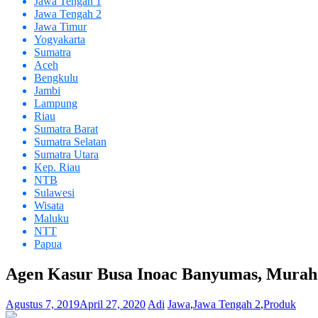
Jawa Tengah 1
Jawa Tengah 2
Jawa Timur
Yogyakarta
Sumatra
Aceh
Bengkulu
Jambi
Lampung
Riau
Sumatra Barat
Sumatra Selatan
Sumatra Utara
Kep. Riau
NTB
Sulawesi
Wisata
Maluku
NTT
Papua
Agen Kasur Busa Inoac Banyumas, Murah
Agustus 7, 2019
April 27, 2020
Adi
Jawa
,
Jawa Tengah 2
,
Produk