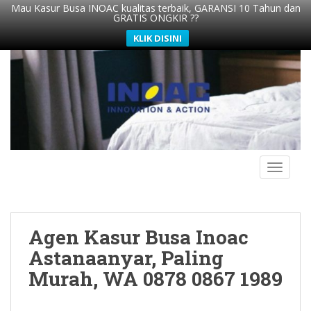
Mau Kasur Busa INOAC kualitas terbaik, GARANSI 10 Tahun dan
GRATIS ONGKIR ??
KLIK DISINI
S
k
i
p
t
o
m
TOGGLE
a
i
n
c
Agen Kasur Busa Inoac
o
n
Astanaanyar, Paling
t
Murah, WA 0878 0867 1989
e
n