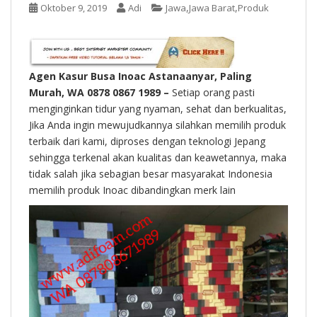
t
,
,
Oktober 9, 2019
Adi
Jawa
Jawa Barat
Produk
Agen Kasur Busa Inoac Astanaanyar, Paling
Murah, WA 0878 0867 1989 –
Setiap orang pasti
menginginkan tidur yang nyaman, sehat dan berkualitas,
Jika Anda ingin mewujudkannya silahkan memilih produk
terbaik dari kami, diproses dengan teknologi Jepang
sehingga terkenal akan kualitas dan keawetannya, maka
tidak salah jika sebagian besar masyarakat Indonesia
memilih produk Inoac dibandingkan merk lain