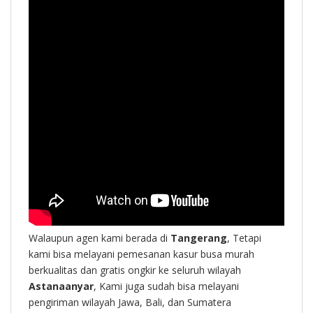
Walaupun agen kami berada di
Tangerang
, Tetapi
kami bisa melayani pemesanan kasur busa murah
berkualitas dan gratis ongkir ke seluruh wilayah
Astanaanyar
, Kami juga sudah bisa melayani
pengiriman wilayah Jawa, Bali, dan Sumatera