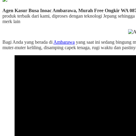
Agen Kasur Busa Inoac Ambarawa, Murah Free Ongkir WA 08
produk terbaik dari kami, diproses dengan teknologi Jepang sehingga
merk lain
Bagi Anda yang berada di
Ambarawa
yang saat ini sedang bingung m
muter-muter keliling, disamping capek tenaga, rugi waktu dan pastiny